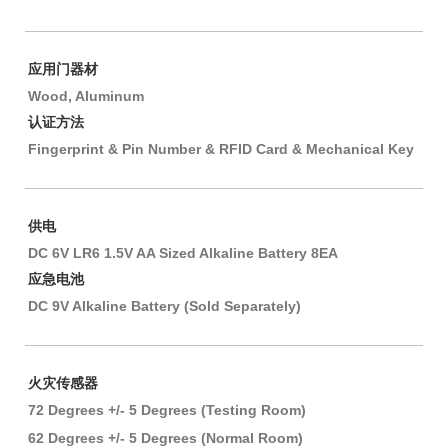
应用门器材
Wood, Aluminum
认证方法
Fingerprint & Pin Number & RFID Card & Mechanical Key
供电
DC 6V LR6 1.5V AA Sized Alkaline Battery 8EA
应急电池
DC 9V Alkaline Battery (Sold Separately)
火灾传感器
72 Degrees +/- 5 Degrees (Testing Room)
62 Degrees +/- 5 Degrees (Normal Room)